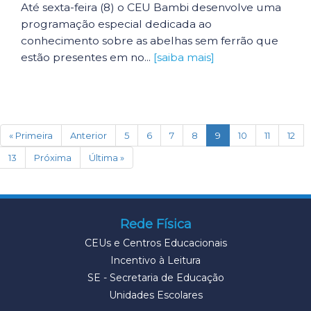
Até sexta-feira (8) o CEU Bambi desenvolve uma
programação especial dedicada ao
conhecimento sobre as abelhas sem ferrão que
estão presentes em no...
[saiba mais]
(current)
« Primeira
Anterior
5
6
7
8
9
10
11
12
13
Próxima
Última »
Rede Física
CEUs e Centros Educacionais
Incentivo à Leitura
SE - Secretaria de Educação
Unidades Escolares