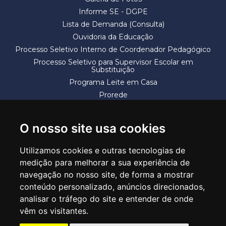
Informe SE - DGPE
Lista de Demanda (Consulta)
Ouvidoria da Educação
Processo Seletivo Interno de Coordenador Pedagógico
Processo Seletivo para Supervisor Escolar em
Substituição
Programa Leite em Casa
Prorede
Solicitação de Vaga
Termos e Condições
O nosso site usa cookies
Utilizamos cookies e outras tecnologias de
medição para melhorar a sua experiência de
navegação no nosso site, de forma a mostrar
conteúdo personalizado, anúncios direcionados,
SECRETARIA DE EDUCAÇÃO
analisar o tráfego do site e entender de onde
Rua Claudino Barbosa, 313 - Macedo - Guarulhos/SP CEP 07113-040
vêm os visitantes.
Central de Atendimento: *55 11 2475-7300