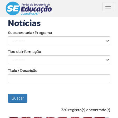
Toggl
navig
Notícias
Subsecretaria / Programa
Tipo da Informação
Título / Descrição
320 registro(s) encontrado(s)