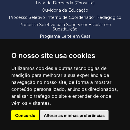
Lista de Demanda (Consulta)
Ouvidoria da Educação
Processo Seletivo Interno de Coordenador Pedagógico
Processo Seletivo para Supervisor Escolar em
Substituição
Programa Leite em Casa
Solicitação de Vaga
Termos e Condições
O nosso site usa cookies
Utilizamos cookies e outras tecnologias de
medição para melhorar a sua experiência de
navegação no nosso site, de forma a mostrar
conteúdo personalizado, anúncios direcionados,
SECRETARIA DE EDUCAÇÃO
analisar o tráfego do site e entender de onde
Rua Claudino Barbosa, 313 - Macedo - Guarulhos/SP CEP 07113-040
vêm os visitantes.
Central de Atendimento: *55 11 2475-7300
Concordo
Alterar as minhas preferências
PT