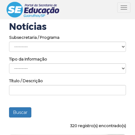
Toggl
navig
Notícias
Subsecretaria / Programa
Tipo da Informação
Título / Descrição
320 registro(s) encontrado(s)