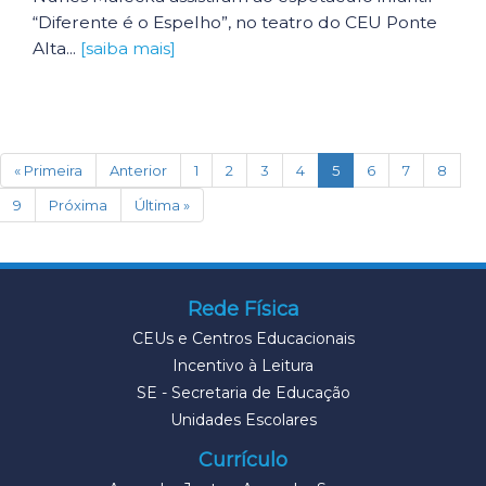
“Diferente é o Espelho”, no teatro do CEU Ponte
Alta...
[saiba mais]
(current)
« Primeira
Anterior
1
2
3
4
5
6
7
8
9
Próxima
Última »
Rede Física
CEUs e Centros Educacionais
Incentivo à Leitura
SE - Secretaria de Educação
Unidades Escolares
Currículo