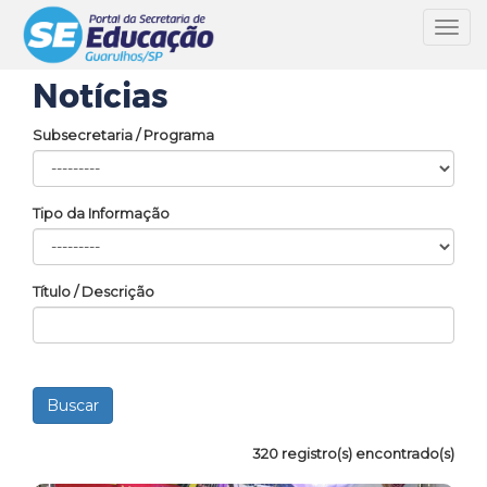
Toggl
navig
Notícias
Subsecretaria / Programa
Tipo da Informação
Título / Descrição
320 registro(s) encontrado(s)