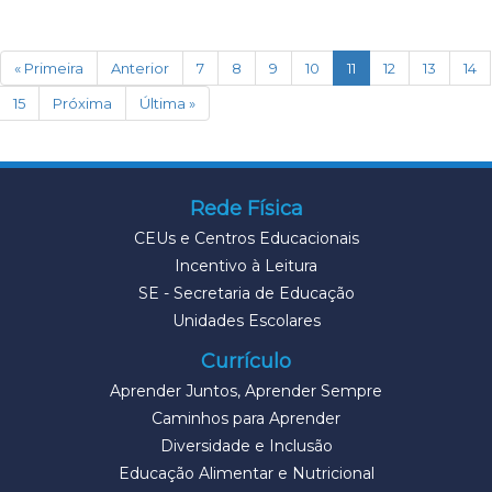
(current)
« Primeira
Anterior
7
8
9
10
11
12
13
14
15
Próxima
Última »
Rede Física
CEUs e Centros Educacionais
Incentivo à Leitura
SE - Secretaria de Educação
Unidades Escolares
Currículo
Aprender Juntos, Aprender Sempre
Caminhos para Aprender
Diversidade e Inclusão
Educação Alimentar e Nutricional