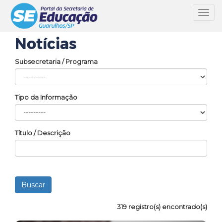
Toggl
navig
Notícias
Subsecretaria / Programa
Tipo da Informação
Título / Descrição
319 registro(s) encontrado(s)