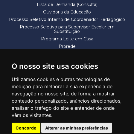
Lista de Demanda (Consulta)
Ouvidoria da Educação
Processo Seletivo Interno de Coordenador Pedagógico
Processo Seletivo para Supervisor Escolar em
Substituição
Programa Leite em Casa
Prorede
Solicitação de Vaga
Termos e Condições
O nosso site usa cookies
Utilizamos cookies e outras tecnologias de
medição para melhorar a sua experiência de
navegação no nosso site, de forma a mostrar
conteúdo personalizado, anúncios direcionados,
SECRETARIA DE EDUCAÇÃO
analisar o tráfego do site e entender de onde
Rua Claudino Barbosa, 313 - Macedo - Guarulhos/SP CEP 07113-040
vêm os visitantes.
Central de Atendimento: *55 11 2475-7300
Concordo
Alterar as minhas preferências