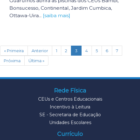
Guarulhos abrirá as piscinas dos CEUs Bambi,
Bonsucesso, Continental, Jardim Cumbica,
Ottawa-Uira...
[saiba mais]
(current)
« Primeira
Anterior
1
2
3
4
5
6
7
Próxima
Última »
Rede Física
CEUs e Centros Educacionais
Incentivo à Leitura
SE - Secretaria de Educação
Unidades Escolares
Currículo