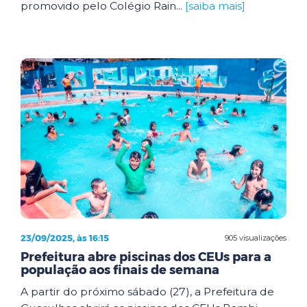
promovido pelo Colégio Rain...
[saiba mais]
23/09/2025, às 16:15
905 visualizações
Prefeitura abre piscinas dos CEUs para a
população aos finais de semana
A partir do próximo sábado (27), a Prefeitura de