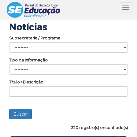
Toggl
navig
Notícias
Subsecretaria / Programa
Tipo da Informação
Título / Descrição
320 registro(s) encontrado(s)