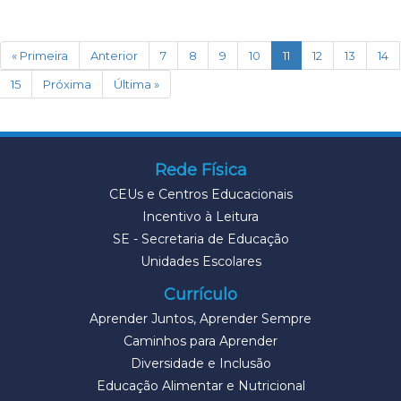
(current)
« Primeira
Anterior
7
8
9
10
11
12
13
14
15
Próxima
Última »
Rede Física
CEUs e Centros Educacionais
Incentivo à Leitura
SE - Secretaria de Educação
Unidades Escolares
Currículo
Aprender Juntos, Aprender Sempre
Caminhos para Aprender
Diversidade e Inclusão
Educação Alimentar e Nutricional