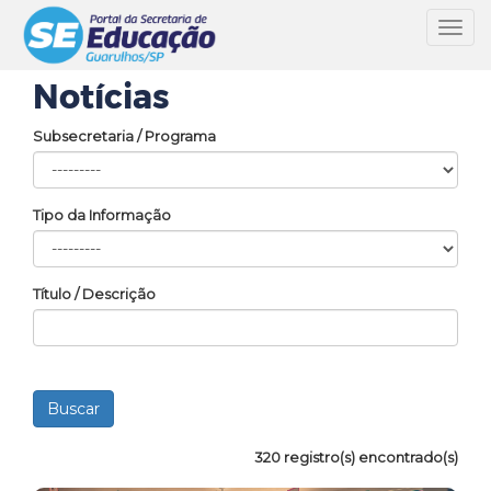
Toggl
navig
Notícias
Subsecretaria / Programa
Tipo da Informação
Título / Descrição
320 registro(s) encontrado(s)