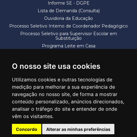
Informe SE - DGPE
Lista de Demanda (Consulta)
Ouvidoria da Educação
Processo Seletivo Interno de Coordenador Pedagógico
Processo Seletivo para Supervisor Escolar em
Substituição
Programa Leite em Casa
Solicitação de Vaga
Termos e Condições
O nosso site usa cookies
Utilizamos cookies e outras tecnologias de
medição para melhorar a sua experiência de
navegação no nosso site, de forma a mostrar
conteúdo personalizado, anúncios direcionados,
SECRETARIA DE EDUCAÇÃO
analisar o tráfego do site e entender de onde
Rua Claudino Barbosa, 313 - Macedo - Guarulhos/SP CEP 07113-040
vêm os visitantes.
Central de Atendimento: *55 11 2475-7300
Concordo
Alterar as minhas preferências