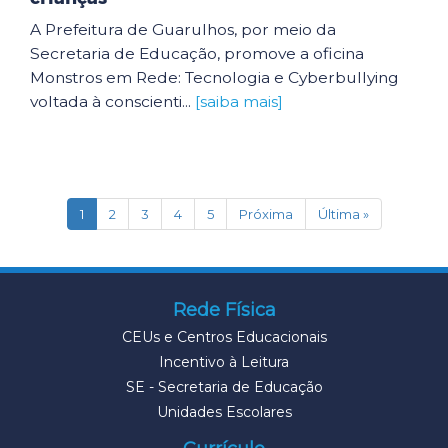
A Prefeitura de Guarulhos, por meio da
Secretaria de Educação, promove a oficina
Monstros em Rede: Tecnologia e Cyberbullying
voltada à conscienti...
[saiba mais]
(current)
1
2
3
4
5
Próxima
Última »
Rede Física
CEUs e Centros Educacionais
Incentivo à Leitura
SE - Secretaria de Educação
Unidades Escolares