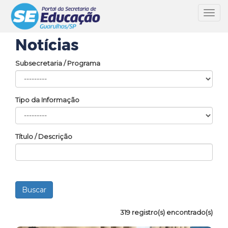
Toggl
navig
Notícias
Subsecretaria / Programa
Tipo da Informação
Título / Descrição
319 registro(s) encontrado(s)