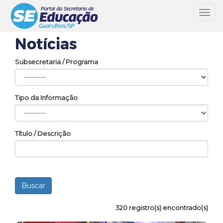
Toggl
navig
Notícias
Subsecretaria / Programa
Tipo da Informação
Título / Descrição
320 registro(s) encontrado(s)