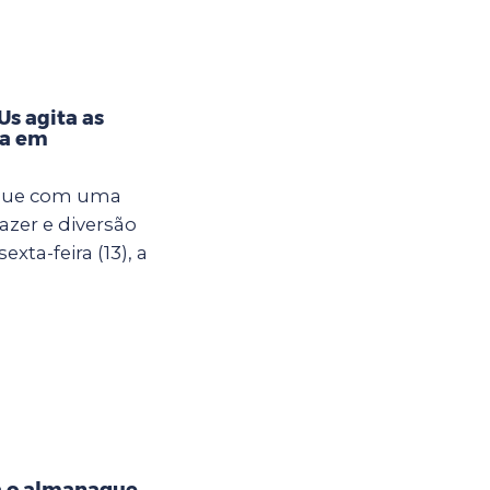
s agita as
na em
egue com uma
azer e diversão
xta-feira (13), a
a o almanaque