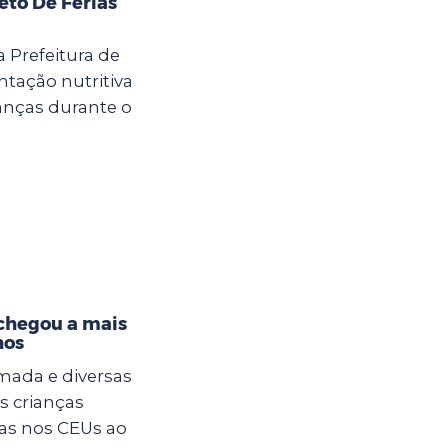
eto De Férias
a Prefeitura de
tação nutritiva
anças durante o
 chegou a mais
hos
mada e diversas
s crianças
ias nos CEUs ao