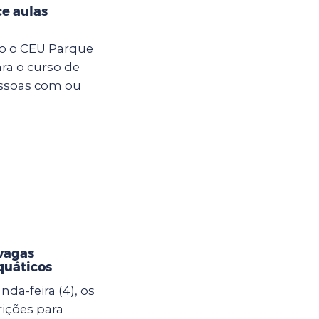
e aulas
ro o CEU Parque
ara o curso de
essoas com ou
vagas
quáticos
da-feira (4), os
rições para