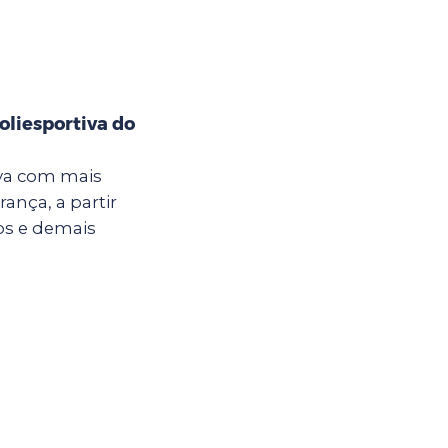
oliesportiva do
iva com mais
ança, a partir
nos e demais