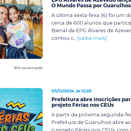
O Mundo Passa por Guarulhos
A última sexta-feira (6) foi um d
cerca de 600 alunos que partic
Bienal da EPG Álvares de Azeve
contou c...
[saiba mais]
1816 visualizações
05/12/2024, às 12:20
Prefeitura abre inscrições pa
projeto Férias nos CEUs
A partir da próxima segunda-feir
Prefeitura de Guarulhos abre as
o projeto Férias nos CEUs, com 