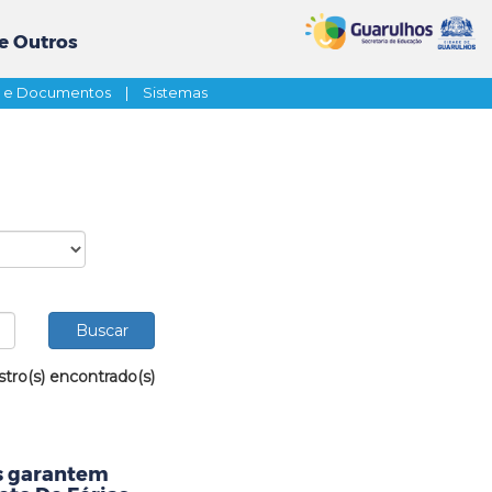
e Outros
s e Documentos
|
Sistemas
stro(s) encontrado(s)
as garantem