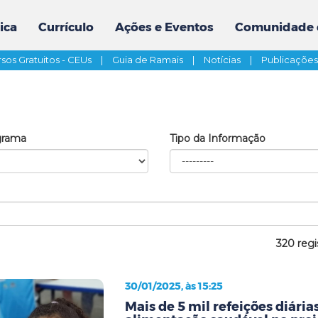
ica
Currículo
Ações e Eventos
Comunidade 
sos Gratuitos - CEUs
|
Guia de Ramais
|
Notícias
|
Publicaçõe
grama
Tipo da Informação
320 regi
30/01/2025, às 15:25
Mais de 5 mil refeições diári