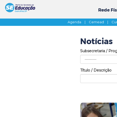
Rede Fís
Agenda
|
Cemead
|
Cur
Notícias
Subsecretaria / Pro
Título / Descrição