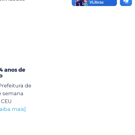
4 anos de
o
Prefeitura de
e semana
o CEU
saiba mais]