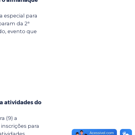
ia especial para
iparam da 2ª
do, evento que
ra atividades do
a (9) a
 inscrições para
atividades