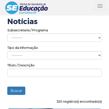
Toggl
navig
Notícias
Subsecretaria / Programa
Tipo da Informação
Título / Descrição
320 registro(s) encontrado(s)