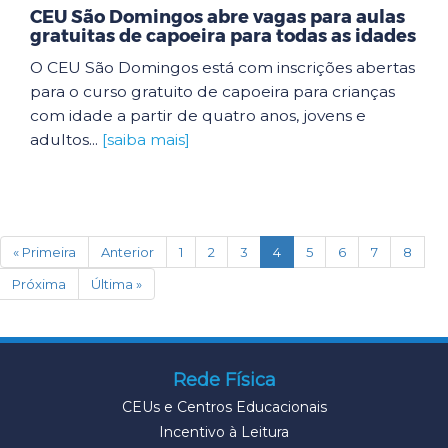
CEU São Domingos abre vagas para aulas
gratuitas de capoeira para todas as idades
O CEU São Domingos está com inscrições abertas
para o curso gratuito de capoeira para crianças
com idade a partir de quatro anos, jovens e
adultos...
[saiba mais]
(current)
« Primeira
Anterior
1
2
3
4
5
6
7
8
Próxima
Última »
Rede Física
CEUs e Centros Educacionais
Incentivo à Leitura