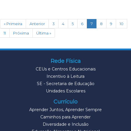
(current)
« Primeira
Anterior
3
4
5
6
7
8
9
10
11
Próxima
Última »
Rede Física
CEUs e Centros Educacionais
Incentivo à Leitura
SE - Secretaria de Educação
Unidades Escolares
Currículo
Aprender Juntos, Aprender Sempre
Caminhos para Aprender
Diversidade e Inclusão