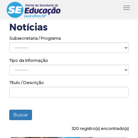
Toggl
navig
Notícias
Subsecretaria / Programa
Tipo da Informação
Título / Descrição
320 registro(s) encontrado(s)