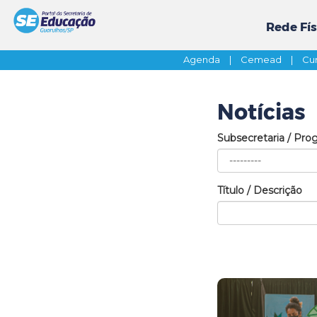
Rede Fís
Agenda
|
Cemead
|
Cur
Notícias
Subsecretaria / Pro
Título / Descrição