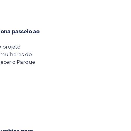
iona passeio ao
o projeto
 mulheres do
hecer o Parque
Cumbica gera