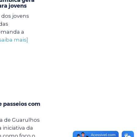
ra jovens
 dos jovens
das
 demanda a
saiba mais]
e passeios com
ra de Guarulhos
iniciativa da
m como foco o