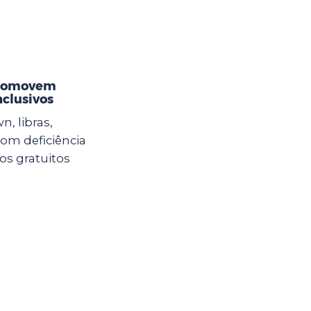
promovem
nclusivos
n, libras,
com deficiência
sos gratuitos