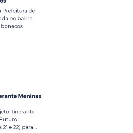
hos
a Prefeitura de
zada no bairro
e bonecos
nerante Meninas
eto itinerante
 Futuro
21 e 22) para ...