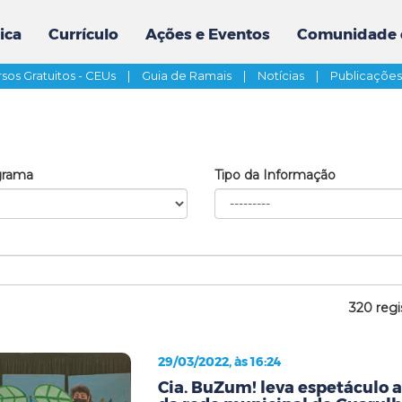
ica
Currículo
Ações e Eventos
Comunidade 
sos Gratuitos - CEUs
|
Guia de Ramais
|
Notícias
|
Publicaçõe
grama
Tipo da Informação
320 regi
29/03/2022, às 16:24
Cia. BuZum! leva espetáculo 