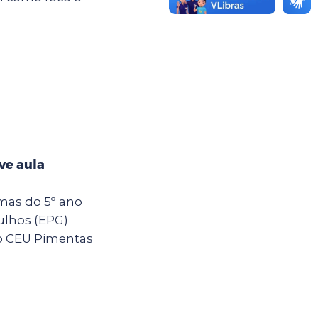
ve aula
rmas do 5º ano
ulhos (EPG)
o CEU Pimentas