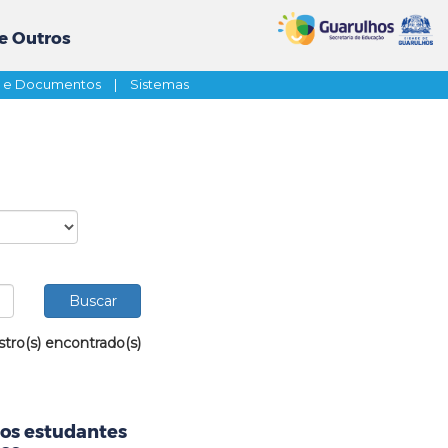
e Outros
s e Documentos
|
Sistemas
stro(s) encontrado(s)
aos estudantes