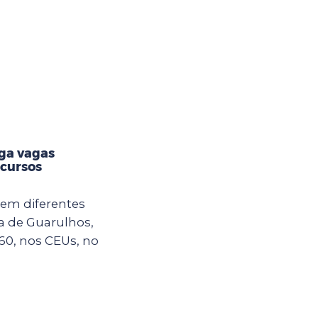
lga vagas
 cursos
em diferentes
ra de Guarulhos,
60, nos CEUs, no