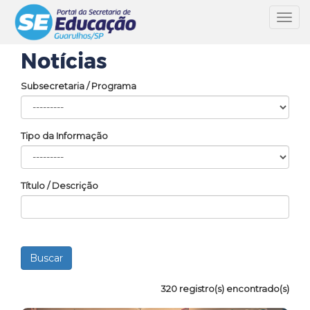
Toggl
navig
Notícias
Subsecretaria / Programa
Tipo da Informação
Título / Descrição
320 registro(s) encontrado(s)