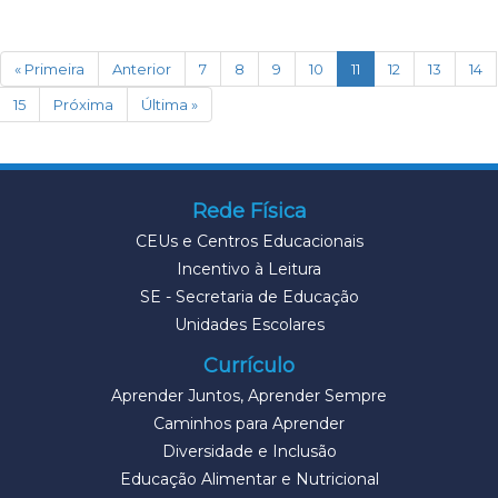
(current)
« Primeira
Anterior
7
8
9
10
11
12
13
14
15
Próxima
Última »
Rede Física
CEUs e Centros Educacionais
Incentivo à Leitura
SE - Secretaria de Educação
Unidades Escolares
Currículo
Aprender Juntos, Aprender Sempre
Caminhos para Aprender
Diversidade e Inclusão
Educação Alimentar e Nutricional