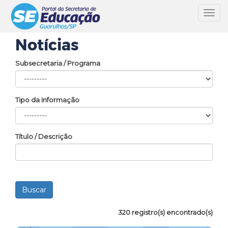
Toggl
navig
Notícias
Subsecretaria / Programa
Tipo da Informação
Título / Descrição
320 registro(s) encontrado(s)