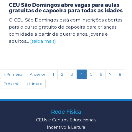
CEU São Domingos abre vagas para aulas
gratuitas de capoeira para todas as idades
O CEU São Domingos está com inscrições abertas
para o curso gratuito de capoeira para crianças
com idade a partir de quatro anos, jovens e
adultos...
[saiba mais]
(current)
« Primeira
Anterior
1
2
3
4
5
6
7
8
Próxima
Última »
Rede Física
CEUs e Centros Educacionais
Incentivo à Leitura