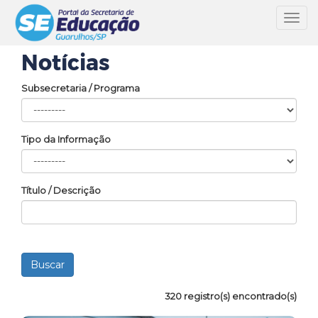
Toggl
navig
Notícias
Subsecretaria / Programa
Tipo da Informação
Título / Descrição
320 registro(s) encontrado(s)