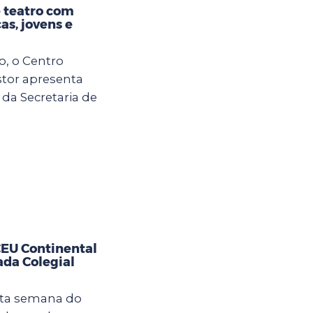
 teatro com
as, jovens e
o, o Centro
tor apresenta
 da Secretaria de
CEU Continental
ada Colegial
sta semana do