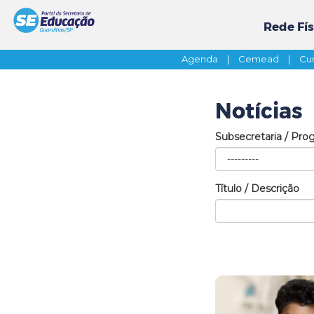
Rede Fís
Agenda
|
Cemead
|
Cur
Notícias
Subsecretaria / Pro
Título / Descrição