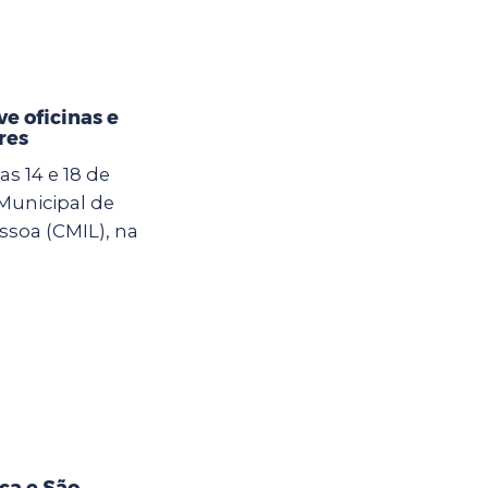
e oficinas e
res
s 14 e 18 de
 Municipal de
ssoa (CMIL), na
ça e São