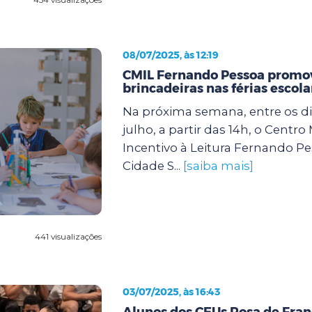
08/07/2025, às 12:19
CMIL Fernando Pessoa promov
brincadeiras nas férias escola
Na próxima semana, entre os dia
julho, a partir das 14h, o Centro
Incentivo à Leitura Fernando Pe
Cidade S...
[saiba mais]
441 visualizações
03/07/2025, às 16:43
Alunos dos CEUs Rosa de Fran