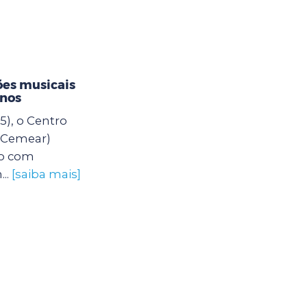
es musicais
unos
5), o Centro
 (Cemear)
o com
..
[saiba mais]