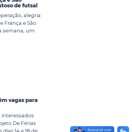
toso de futsal
eração, alegria
e França e São
ma semana, um
têm vagas para
a interessados
jeto De Férias
dias 14 e 18 de