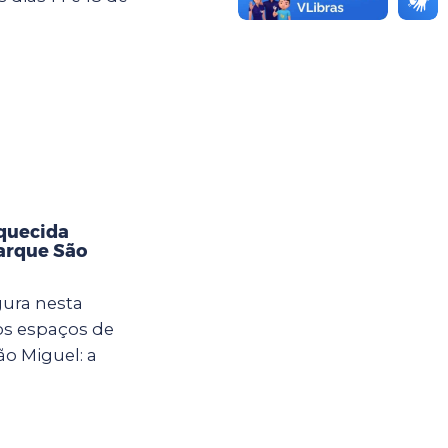
aquecida
Parque São
gura nesta
vos espaços de
ão Miguel: a