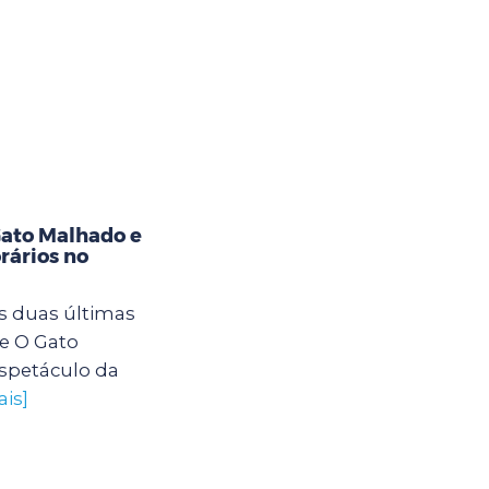
Gato Malhado e
rários no
s duas últimas
e O Gato
spetáculo da
ais]