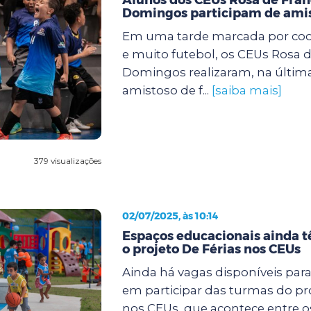
Domingos participam de amis
Em uma tarde marcada por coop
e muito futebol, os CEUs Rosa d
Domingos realizaram, na últi
amistoso de f...
[saiba mais]
379 visualizações
02/07/2025, às 10:14
Espaços educacionais ainda 
o projeto De Férias nos CEUs
Ainda há vagas disponíveis par
em participar das turmas do pro
nos CEUs, que acontece entre os 