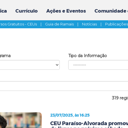
ica
Currículo
Ações e Eventos
Comunidade 
sos Gratuitos - CEUs
|
Guia de Ramais
|
Notícias
|
Publicaçõe
grama
Tipo da Informação
319 regi
23/07/2025, às 16:25
CEU Paraíso-Alvorada promove