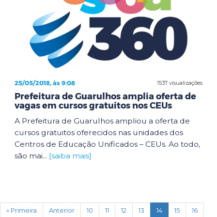
25/05/2018, às 9:08
1537 visualizações
Prefeitura de Guarulhos amplia oferta de
vagas em cursos gratuitos nos CEUs
A Prefeitura de Guarulhos ampliou a oferta de
cursos gratuitos oferecidos nas unidades dos
Centros de Educação Unificados – CEUs. Ao todo,
são mai...
[saiba mais]
(current)
« Primeira
Anterior
10
11
12
13
14
15
16