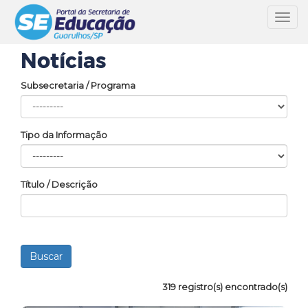
Toggl
navig
Notícias
Subsecretaria / Programa
Tipo da Informação
Título / Descrição
319 registro(s) encontrado(s)