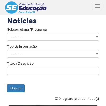
Toggl
navig
Notícias
Subsecretaria / Programa
Tipo da Informação
Título / Descrição
320 registro(s) encontrado(s)