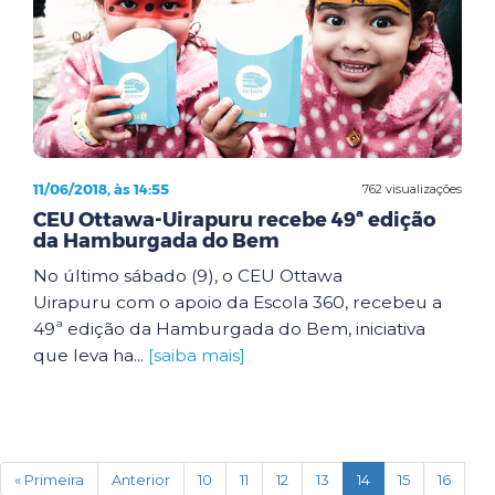
11/06/2018, às 14:55
762 visualizações
CEU Ottawa-Uirapuru recebe 49ª edição
da Hamburgada do Bem
No último sábado (9), o CEU Ottawa
Uirapuru com o apoio da Escola 360, recebeu a
49ª edição da Hamburgada do Bem, iniciativa
que leva ha...
[saiba mais]
(current)
« Primeira
Anterior
10
11
12
13
14
15
16