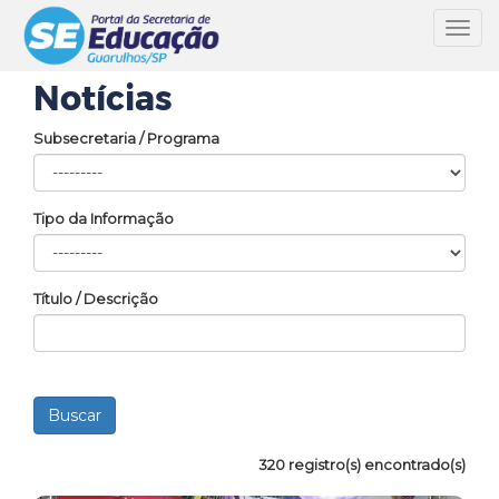
Toggl
navig
Notícias
Subsecretaria / Programa
Tipo da Informação
Título / Descrição
320 registro(s) encontrado(s)