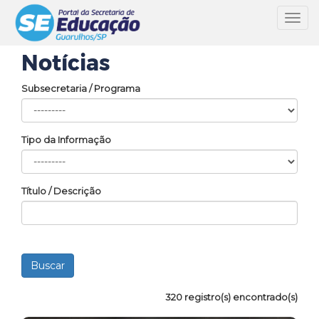
Toggl
navig
Notícias
Subsecretaria / Programa
Tipo da Informação
Título / Descrição
320 registro(s) encontrado(s)