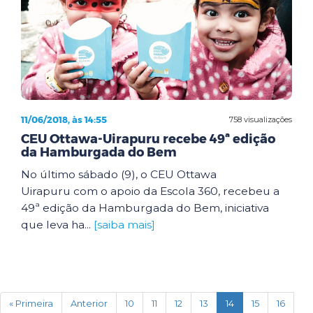
11/06/2018, às 14:55
758 visualizações
CEU Ottawa-Uirapuru recebe 49ª edição
da Hamburgada do Bem
No último sábado (9), o CEU Ottawa
Uirapuru com o apoio da Escola 360, recebeu a
49ª edição da Hamburgada do Bem, iniciativa
que leva ha...
[saiba mais]
(current)
« Primeira
Anterior
10
11
12
13
14
15
16