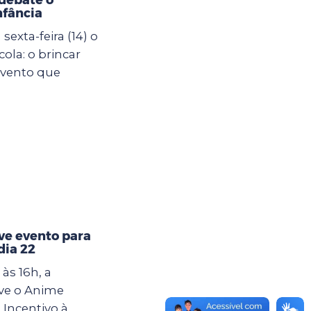
nfância
exta-feira (14) o
ola: o brincar
evento que
e evento para
dia 22
às 16h, a
ve o Anime
 Incentivo à