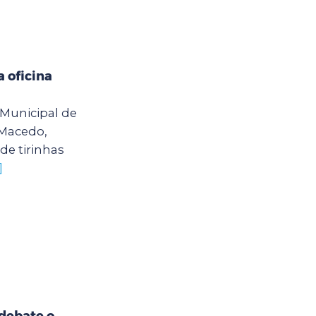
 oficina
o Municipal de
 Macedo,
de tirinhas
]
debate o