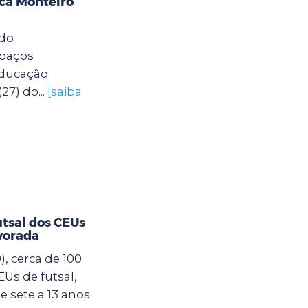
eca Monteiro
 do
spaços
Educação
27) do...
[saiba
utsal dos CEUs
vorada
, cerca de 100
Us de futsal,
 sete a 13 anos