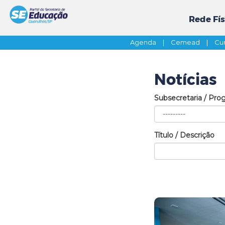
Rede Fís
Agenda
|
Cemead
|
Cur
Notícias
Subsecretaria / Pro
Título / Descrição