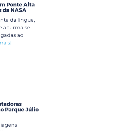
im Ponte Alta
as da NASA
nta da língua,
 a turma se
igadas ao
mais]
stadoras
o Parque Júlio
uiagens