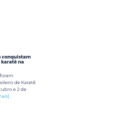
s conquistam
karatê na
 foram
leiro de Karatê
tubro e 2 de
mais]