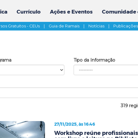
ica
Currículo
Ações e Eventos
Comunidade 
sos Gratuitos - CEUs
|
Guia de Ramais
|
Notícias
|
Publicaçõe
grama
Tipo da Informação
319 regi
27/11/2025, às 16:46
Workshop reúne profissionai