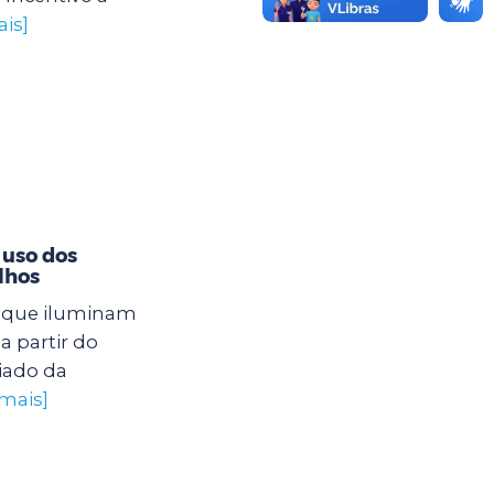
ais]
 uso dos
lhos
s que iluminam
a partir do
iado da
 mais]