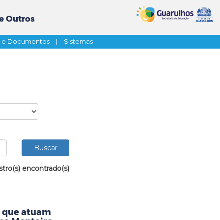
e Outros
s e Documentos
|
Sistemas
stro(s) encontrado(s)
s que atuam