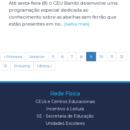
Até sexta-feira (8) o CEU Bambi desenvolve uma
programação especial dedicada ao
conhecimento sobre as abelhas sem ferrão que
estão presentes em no...
[saiba mais]
(current)
« Primeira
Anterior
5
6
7
8
9
10
11
12
13
Próxima
Última »
Rede Física
CEUs e Centros Educacionais
Incentivo à Leitura
SE - Secretaria de Educação
Unidades Escolares