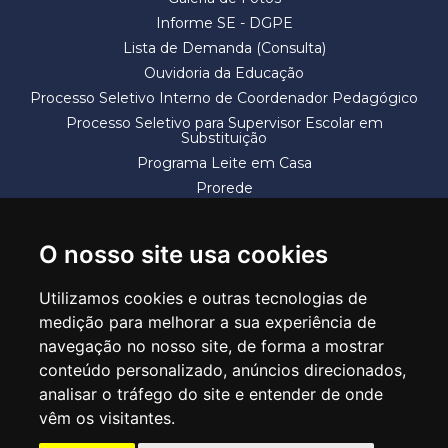
Informe SE - DGPE
Lista de Demanda (Consulta)
Ouvidoria da Educação
Processo Seletivo Interno de Coordenador Pedagógico
Processo Seletivo para Supervisor Escolar em
Substituição
Programa Leite em Casa
Prorede
Solicitação de Vaga
Termos e Condições
O nosso site usa cookies
Utilizamos cookies e outras tecnologias de
medição para melhorar a sua experiência de
navegação no nosso site, de forma a mostrar
conteúdo personalizado, anúncios direcionados,
SECRETARIA DE EDUCAÇÃO
analisar o tráfego do site e entender de onde
Rua Claudino Barbosa, 313 - Macedo - Guarulhos/SP CEP 07113-040
vêm os visitantes.
Central de Atendimento: *55 11 2475-7300