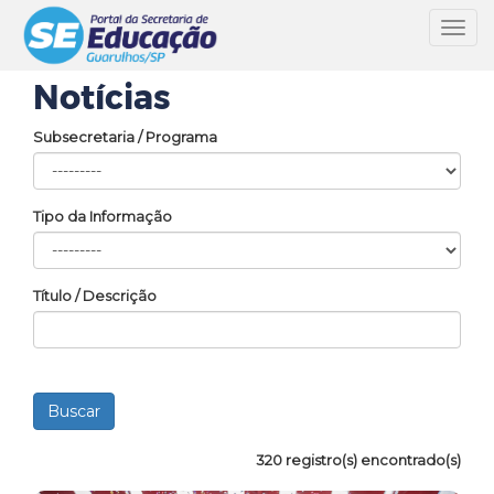
Toggl
navig
Notícias
Subsecretaria / Programa
Tipo da Informação
Título / Descrição
320 registro(s) encontrado(s)