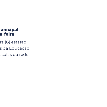
municipal
-feira
a (8) estarão
as da Educação
scolas da rede