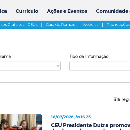
ica
Currículo
Ações e Eventos
Comunidade 
sos Gratuitos - CEUs
|
Guia de Ramais
|
Notícias
|
Publicaçõe
grama
Tipo da Informação
319 regi
16/07/2026, às 16:25
CEU Presidente Dutra promov