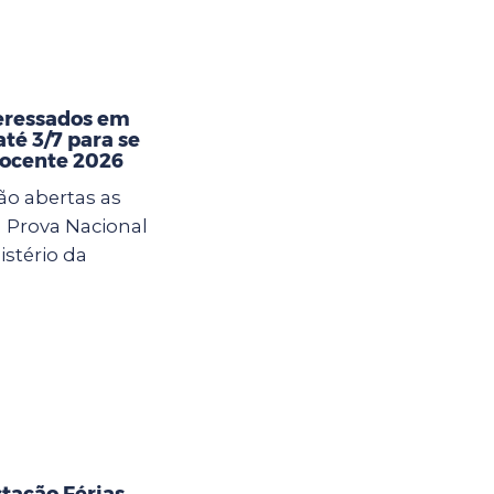
eressados em
té 3/7 para se
Docente 2026
ão abertas as
a Prova Nacional
istério da
tação Férias