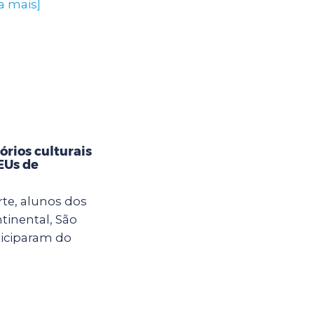
a mais]
rios culturais
CEUs de
rte, alunos dos
tinental, São
ticiparam do