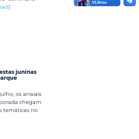
ais]
estas juninas
Parque
ulho, os arraiais
mporada chegam
s temáticas no