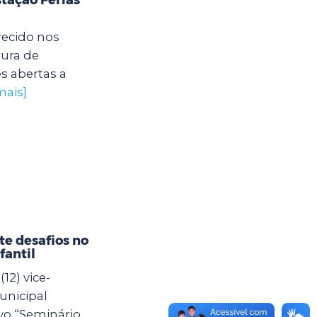
recido nos
tura de
s abertas a
mais]
e desafios no
fantil
12) vice-
unicipal
vo “Seminário