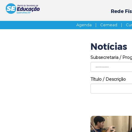
Rede Fís
Agenda
|
Cemead
|
Cur
Notícias
Subsecretaria / Pro
Título / Descrição