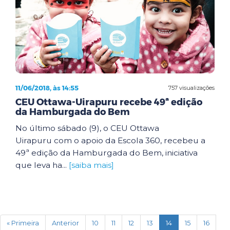
11/06/2018, às 14:55
757 visualizações
CEU Ottawa-Uirapuru recebe 49ª edição
da Hamburgada do Bem
No último sábado (9), o CEU Ottawa
Uirapuru com o apoio da Escola 360, recebeu a
49ª edição da Hamburgada do Bem, iniciativa
que leva ha...
[saiba mais]
(current)
« Primeira
Anterior
10
11
12
13
14
15
16