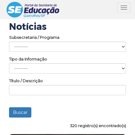
Toggl
navig
Notícias
Subsecretaria / Programa
Tipo da Informação
Título / Descrição
320 registro(s) encontrado(s)