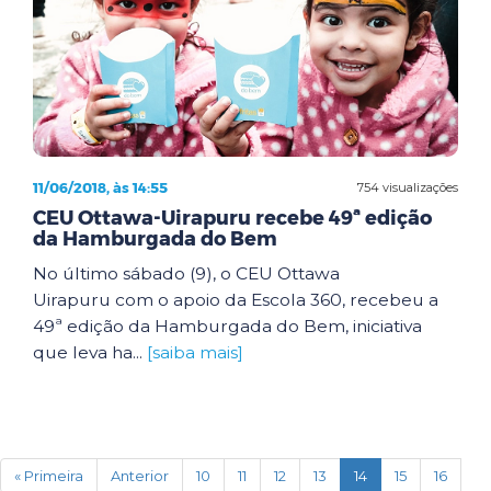
11/06/2018, às 14:55
754 visualizações
CEU Ottawa-Uirapuru recebe 49ª edição
da Hamburgada do Bem
No último sábado (9), o CEU Ottawa
Uirapuru com o apoio da Escola 360, recebeu a
49ª edição da Hamburgada do Bem, iniciativa
que leva ha...
[saiba mais]
(current)
« Primeira
Anterior
10
11
12
13
14
15
16