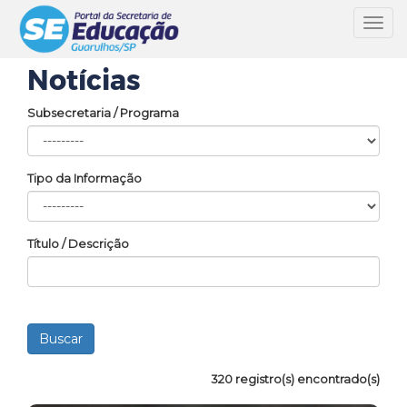
Toggl
navig
Notícias
Subsecretaria / Programa
Tipo da Informação
Título / Descrição
320 registro(s) encontrado(s)