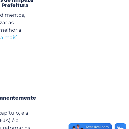
 Prefeitura
edimentos,
zar as
 melhoria
ba mais]
rmanentemente
apítulo, e a
EJA) é a
a retomar os