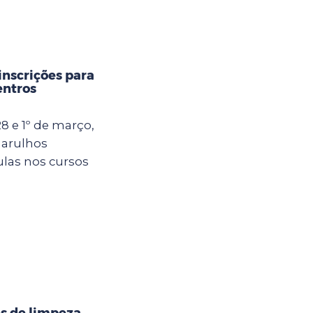
inscrições para
entros
8 e 1º de março,
uarulhos
ulas nos cursos
s de limpeza