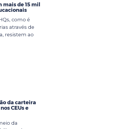
 mais de 15 mil
ucacionais
 HQs, como é
rias através de
, resistem ao
ão da carteira
 nos CEUs e
meio da