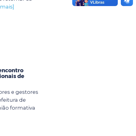
 mais]
encontro
ionais de
ores e gestores
feitura de
ião formativa