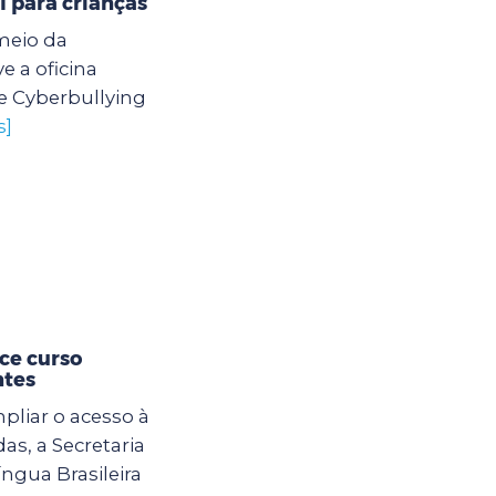
l para crianças
meio da
 a oficina
e Cyberbullying
s]
ce curso
ntes
mpliar o acesso à
s, a Secretaria
ngua Brasileira