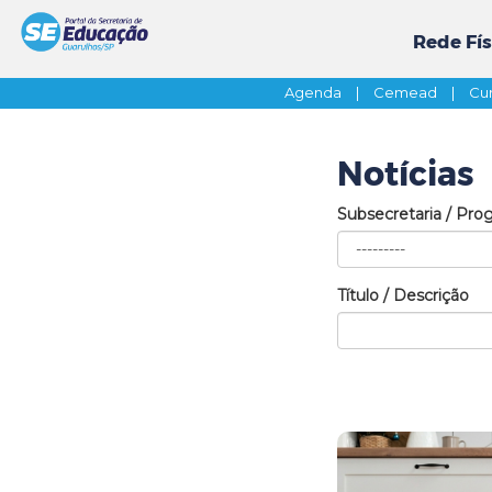
Rede Fís
Agenda
|
Cemead
|
Cur
Notícias
Subsecretaria / Pro
Título / Descrição