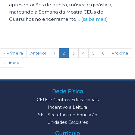
apresentações de dança, música e ginástica,
marcando a Semana da Mostra CEUs de
Guarulhos no encerramento ...
[saiba mais]
(current)
« Primeira
Anterior
1
2
3
4
5
6
Próxima
Última »
Rede Física
CEUs e Centros Educacionais
Incentivo à Leitura
SE - Secretaria de Educação
Unidades Escolares
Currículo