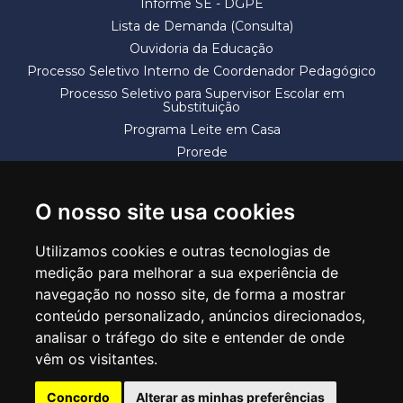
Informe SE - DGPE
Lista de Demanda (Consulta)
Ouvidoria da Educação
Processo Seletivo Interno de Coordenador Pedagógico
Processo Seletivo para Supervisor Escolar em
Substituição
Programa Leite em Casa
Prorede
Solicitação de Vaga
Termos e Condições
O nosso site usa cookies
Utilizamos cookies e outras tecnologias de
medição para melhorar a sua experiência de
navegação no nosso site, de forma a mostrar
conteúdo personalizado, anúncios direcionados,
SECRETARIA DE EDUCAÇÃO
analisar o tráfego do site e entender de onde
Rua Claudino Barbosa, 313 - Macedo - Guarulhos/SP CEP 07113-040
vêm os visitantes.
Central de Atendimento: *55 11 2475-7300
Concordo
Alterar as minhas preferências