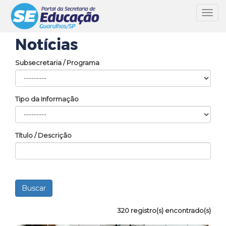
Toggl
navig
Notícias
Subsecretaria / Programa
Tipo da Informação
Título / Descrição
320 registro(s) encontrado(s)