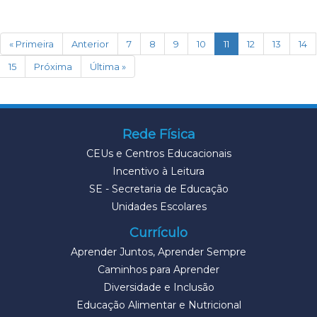
(current)
« Primeira
Anterior
7
8
9
10
11
12
13
14
15
Próxima
Última »
Rede Física
CEUs e Centros Educacionais
Incentivo à Leitura
SE - Secretaria de Educação
Unidades Escolares
Currículo
Aprender Juntos, Aprender Sempre
Caminhos para Aprender
Diversidade e Inclusão
Educação Alimentar e Nutricional