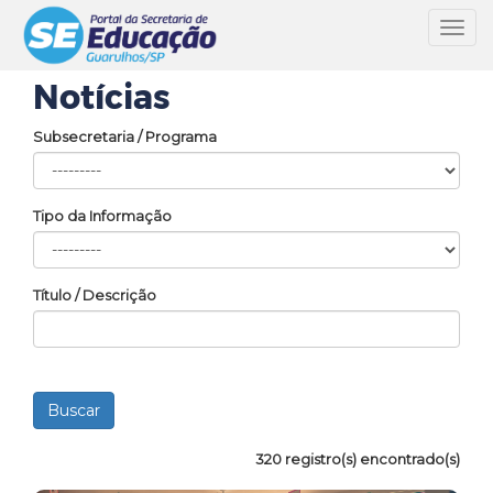
Toggl
navig
Notícias
Subsecretaria / Programa
Tipo da Informação
Título / Descrição
320 registro(s) encontrado(s)