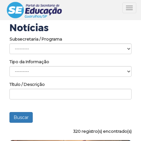
Toggl
navig
Notícias
Subsecretaria / Programa
Tipo da Informação
Título / Descrição
320 registro(s) encontrado(s)