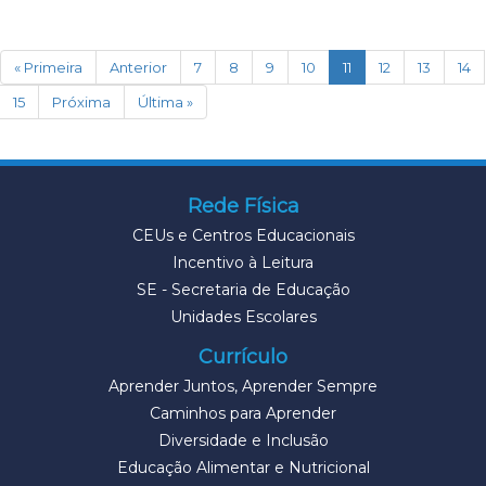
(current)
« Primeira
Anterior
7
8
9
10
11
12
13
14
15
Próxima
Última »
Rede Física
CEUs e Centros Educacionais
Incentivo à Leitura
SE - Secretaria de Educação
Unidades Escolares
Currículo
Aprender Juntos, Aprender Sempre
Caminhos para Aprender
Diversidade e Inclusão
Educação Alimentar e Nutricional