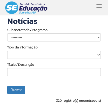
Toggl
navig
Notícias
Subsecretaria / Programa
Tipo da Informação
Título / Descrição
320 registro(s) encontrado(s)