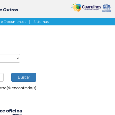
e Outros
s e Documentos
|
Sistemas
stro(s) encontrado(s)
ce oficina