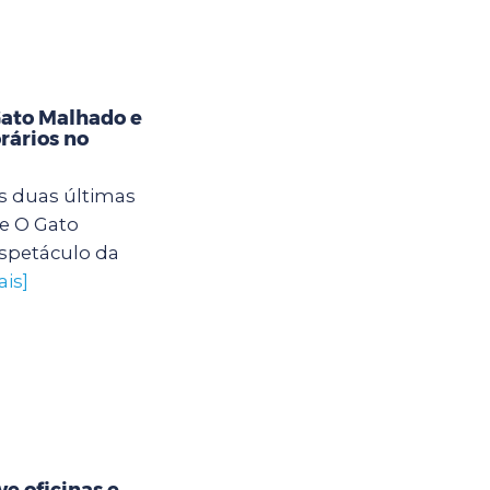
Gato Malhado e
rários no
s duas últimas
e O Gato
spetáculo da
ais]
e oficinas e