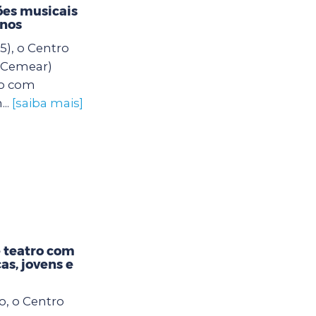
es musicais
unos
5), o Centro
 (Cemear)
o com
..
[saiba mais]
 teatro com
as, jovens e
o, o Centro