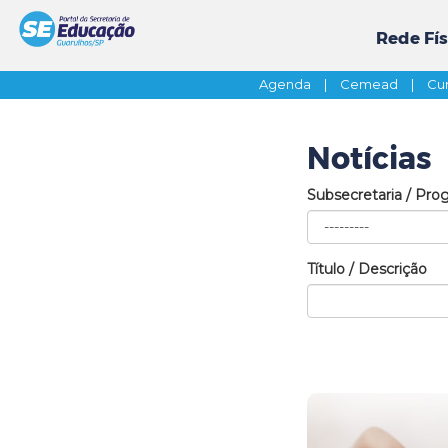
Rede Fís
Agenda
|
Cemead
|
Cur
Notícias
Subsecretaria / Pro
Título / Descrição