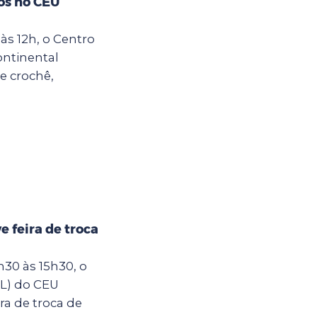
os no CEU
às 12h, o Centro
ontinental
e crochê,
 feira de troca
30 às 15h30, o
IL) do CEU
ra de troca de