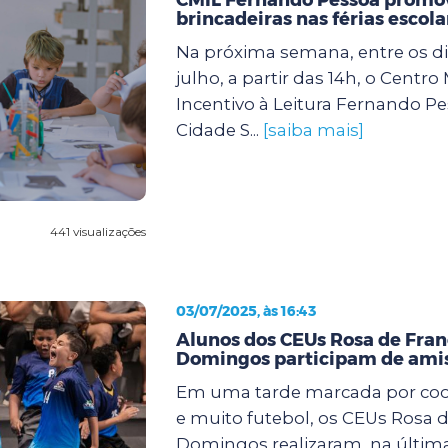
brincadeiras nas férias escola
Na próxima semana, entre os dia
julho, a partir das 14h, o Centro
Incentivo à Leitura Fernando Pe
Cidade S...
[saiba mais]
441 visualizações
03/07/2025, às 16:43
Alunos dos CEUs Rosa de Fran
Domingos participam de amis
Em uma tarde marcada por coop
e muito futebol, os CEUs Rosa d
Domingos realizaram, na últi