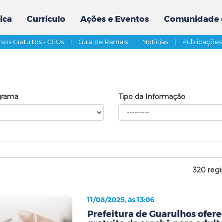
ica
Currículo
Ações e Eventos
Comunidade 
sos Gratuitos - CEUs
|
Guia de Ramais
|
Notícias
|
Publicaçõe
grama
Tipo da Informação
320 regi
11/08/2025, às 13:06
Prefeitura de Guarulhos ofere