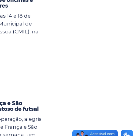
res
s 14 e 18 de
 Municipal de
ssoa (CMIL), na
ça e São
toso de futsal
eração, alegria
e França e São
ma semana, um