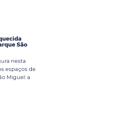
aquecida
Parque São
gura nesta
vos espaços de
ão Miguel: a