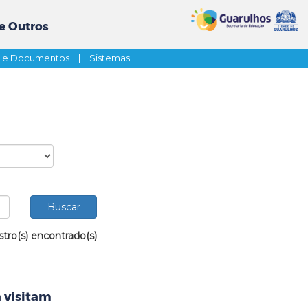
e Outros
s e Documentos
|
Sistemas
stro(s) encontrado(s)
 visitam