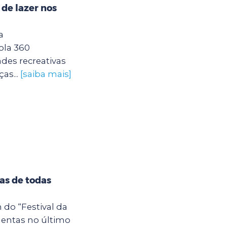
 de lazer nos
a
ola 360
des recreativas
as...
[saiba mais]
tas de todas
 do “Festival da
entas no último