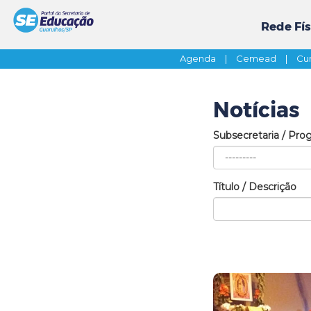
Rede Fís
Agenda
|
Cemead
|
Cur
Notícias
Subsecretaria / Pro
Título / Descrição