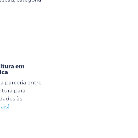
ultura em
ica
 parceria entre
ltura para
dades às
ais]