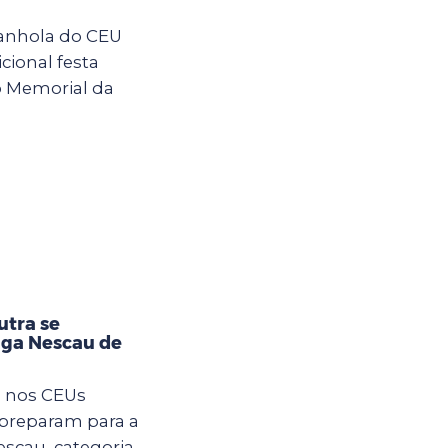
anhola do CEU
cional festa
o Memorial da
utra se
iga Nescau de
m nos CEUs
 preparam para a
Nescau, categoria