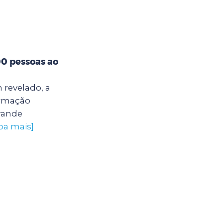
00 pessoas ao
 revelado, a
ormação
grande
iba mais]