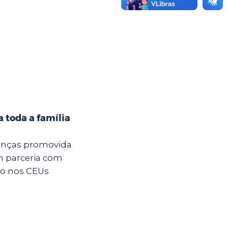
 toda a família
anças promovida
m parceria com
são nos CEUs