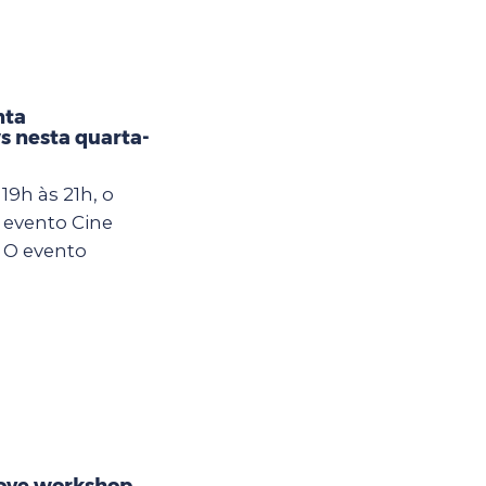
nta
s nesta quarta-
19h às 21h, o
 evento Cine
 O evento
ove workshop