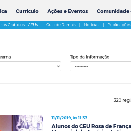
ica
Currículo
Ações e Eventos
Comunidade 
sos Gratuitos - CEUs
|
Guia de Ramais
|
Notícias
|
Publicaçõe
grama
Tipo da Informação
320 regi
11/11/2019, às 11:37
Alunos do CEU Rosa de França