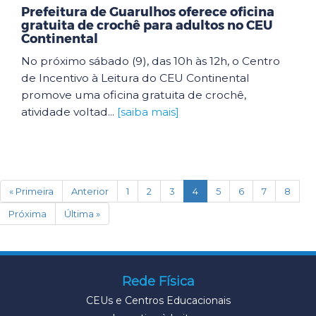
Prefeitura de Guarulhos oferece oficina
gratuita de crochê para adultos no CEU
Continental
No próximo sábado (9), das 10h às 12h, o Centro
de Incentivo à Leitura do CEU Continental
promove uma oficina gratuita de crochê,
atividade voltad...
[saiba mais]
(current)
« Primeira
Anterior
1
2
3
4
5
6
7
8
Próxima
Última »
Rede Física
CEUs e Centros Educacionais