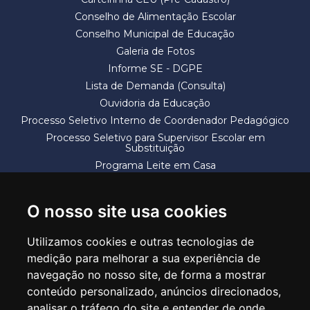
Conselho de Alimentação Escolar
Conselho Municipal de Educação
Galeria de Fotos
Informe SE - DGPE
Lista de Demanda (Consulta)
Ouvidoria da Educação
Processo Seletivo Interno de Coordenador Pedagógico
Processo Seletivo para Supervisor Escolar em
Substituição
Programa Leite em Casa
Solicitação de Vaga
Termos e Condições
O nosso site usa cookies
Utilizamos cookies e outras tecnologias de
medição para melhorar a sua experiência de
navegação no nosso site, de forma a mostrar
conteúdo personalizado, anúncios direcionados,
SECRETARIA DE EDUCAÇÃO
analisar o tráfego do site e entender de onde
Rua Claudino Barbosa, 313 - Macedo - Guarulhos/SP CEP 07113-040