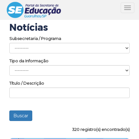
Toggl
navig
Notícias
Subsecretaria / Programa
Tipo da Informação
Título / Descrição
320 registro(s) encontrado(s)