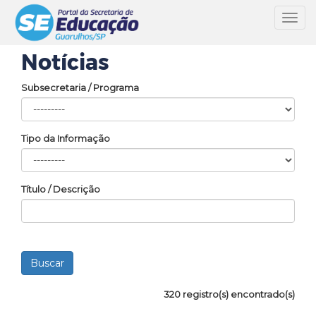
Toggl
navig
Notícias
Subsecretaria / Programa
Tipo da Informação
Título / Descrição
320 registro(s) encontrado(s)