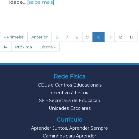
idade...
[saiba mais]
(current)
« Primeira
Anterior
6
7
8
9
10
11
12
13
14
Próxima
Última »
Rede Física
CEUs e Centros Educacionais
Incentivo à Leitura
SE - Secretaria de Educação
Unidades Escolares
Currículo
Aprender Juntos, Aprender Sempre
Caminhos para Aprender