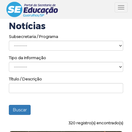
Toggl
navig
Notícias
Subsecretaria / Programa
Tipo da Informação
Título / Descrição
320 registro(s) encontrado(s)