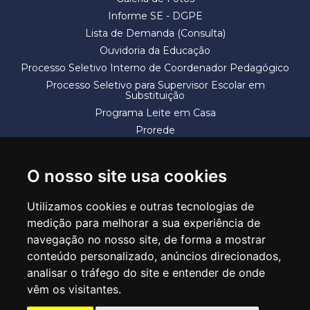
Informe SE - DGPE
Lista de Demanda (Consulta)
Ouvidoria da Educação
Processo Seletivo Interno de Coordenador Pedagógico
Processo Seletivo para Supervisor Escolar em
Substituição
Programa Leite em Casa
Prorede
Solicitação de Vaga
Termos e Condições
O nosso site usa cookies
Utilizamos cookies e outras tecnologias de
medição para melhorar a sua experiência de
navegação no nosso site, de forma a mostrar
conteúdo personalizado, anúncios direcionados,
SECRETARIA DE EDUCAÇÃO
analisar o tráfego do site e entender de onde
Rua Claudino Barbosa, 313 - Macedo - Guarulhos/SP CEP 07113-040
vêm os visitantes.
Central de Atendimento: *55 11 2475-7300