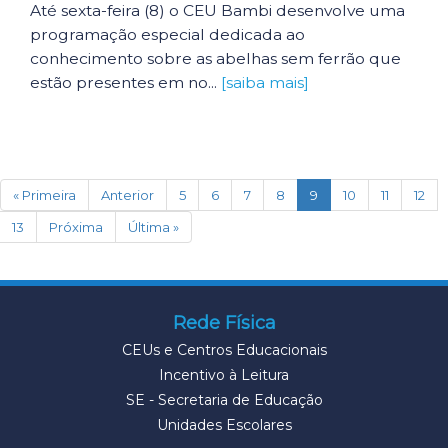
Até sexta-feira (8) o CEU Bambi desenvolve uma
programação especial dedicada ao
conhecimento sobre as abelhas sem ferrão que
estão presentes em no...
[saiba mais]
(current)
« Primeira
Anterior
5
6
7
8
9
10
11
12
13
Próxima
Última »
Rede Física
CEUs e Centros Educacionais
Incentivo à Leitura
SE - Secretaria de Educação
Unidades Escolares