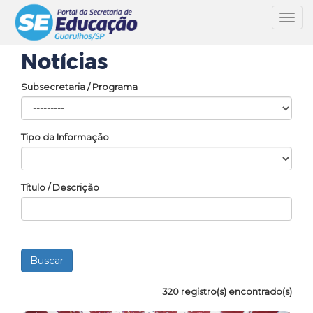
Toggl
navig
Notícias
Subsecretaria / Programa
Tipo da Informação
Título / Descrição
320 registro(s) encontrado(s)