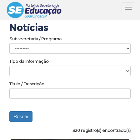
Toggl
navig
Notícias
Subsecretaria / Programa
Tipo da Informação
Título / Descrição
320 registro(s) encontrado(s)