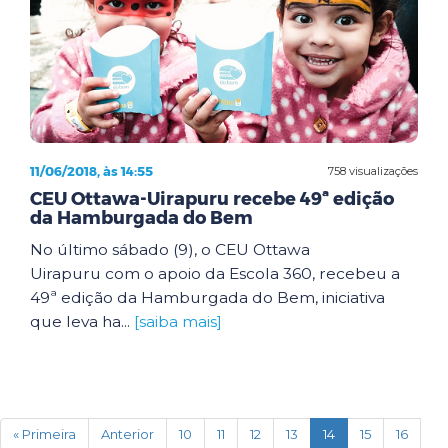
11/06/2018, às 14:55
758 visualizações
CEU Ottawa-Uirapuru recebe 49ª edição
da Hamburgada do Bem
No último sábado (9), o CEU Ottawa
Uirapuru com o apoio da Escola 360, recebeu a
49ª edição da Hamburgada do Bem, iniciativa
que leva ha...
[saiba mais]
(current)
« Primeira
Anterior
10
11
12
13
14
15
16