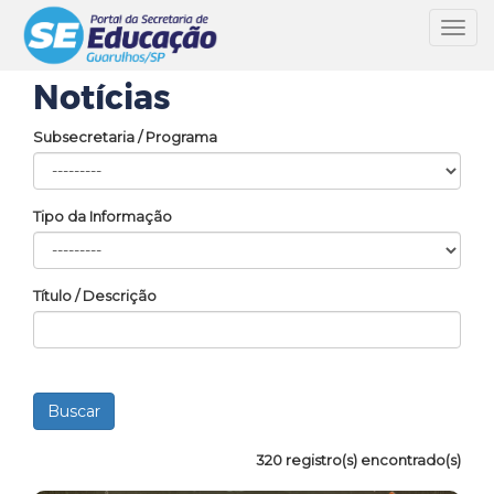
Toggl
navig
Notícias
Subsecretaria / Programa
Tipo da Informação
Título / Descrição
320 registro(s) encontrado(s)