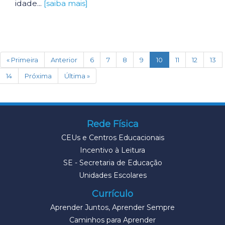
idade...
[saiba mais]
(current)
« Primeira
Anterior
6
7
8
9
10
11
12
13
14
Próxima
Última »
Rede Física
CEUs e Centros Educacionais
Incentivo à Leitura
SE - Secretaria de Educação
Unidades Escolares
Currículo
Aprender Juntos, Aprender Sempre
Caminhos para Aprender