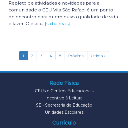
Repleto de atividades e novidades para a
comunidade o CEU Vila São Rafael é um ponto
de encontro para quem busca qualidade de vida
e lazer. O espa...
[saiba mais]
(current)
1
2
3
4
5
Próxima
Última »
Rede Física
CEUs e Centros Educacionais
Incentivo à Leitura
SE - Secretaria de Educação
Unidades Escolares
Currículo