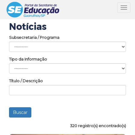
Toggl
navig
Notícias
Subsecretaria / Programa
Tipo da Informação
Título / Descrição
320 registro(s) encontrado(s)