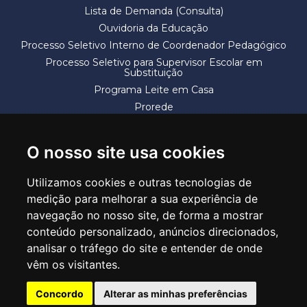
Lista de Demanda (Consulta)
Ouvidoria da Educação
Processo Seletivo Interno de Coordenador Pedagógico
Processo Seletivo para Supervisor Escolar em
Substituição
Programa Leite em Casa
Prorede
Solicitação de Vaga
Termos e Condições
O nosso site usa cookies
Utilizamos cookies e outras tecnologias de
medição para melhorar a sua experiência de
navegação no nosso site, de forma a mostrar
conteúdo personalizado, anúncios direcionados,
SECRETARIA DE EDUCAÇÃO
analisar o tráfego do site e entender de onde
Rua Claudino Barbosa, 313 - Macedo - Guarulhos/SP CEP 07113-040
vêm os visitantes.
Central de Atendimento: *55 11 2475-7300
Concordo
Alterar as minhas preferências