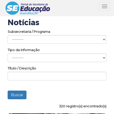
Toggl
navig
Notícias
Subsecretaria / Programa
Tipo da Informação
Título / Descrição
320 registro(s) encontrado(s)