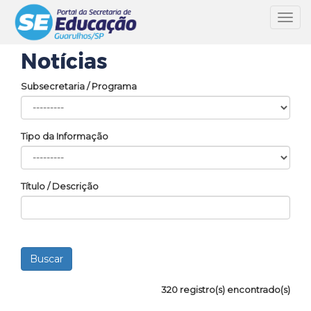
Toggl
navig
Notícias
Subsecretaria / Programa
Tipo da Informação
Título / Descrição
320 registro(s) encontrado(s)