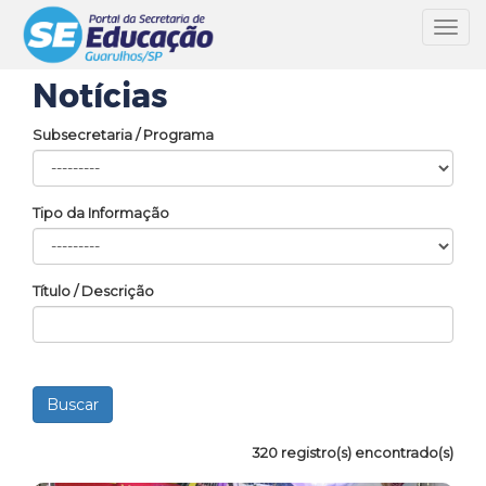
Toggl
navig
Notícias
Subsecretaria / Programa
Tipo da Informação
Título / Descrição
320 registro(s) encontrado(s)