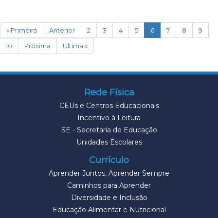
(current)
« Primeira
Anterior
2
3
4
5
6
7
8
9
10
Próxima
Última »
Rede Física
CEUs e Centros Educacionais
Incentivo à Leitura
SE - Secretaria de Educação
Unidades Escolares
Currículo
Aprender Juntos, Aprender Sempre
Caminhos para Aprender
Diversidade e Inclusão
Educação Alimentar e Nutricional