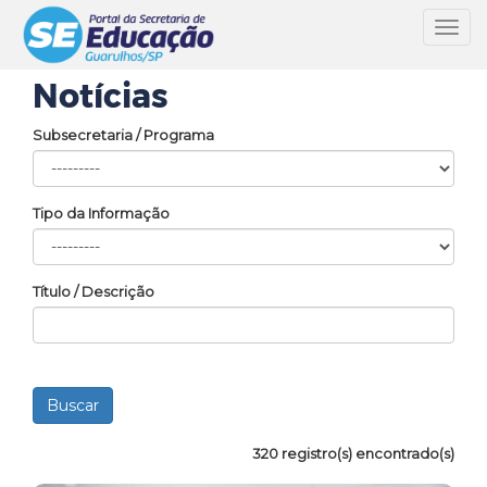
Toggl
navig
Notícias
Subsecretaria / Programa
Tipo da Informação
Título / Descrição
320 registro(s) encontrado(s)