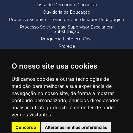
Lista de Demanda (Consulta)
Ouvidoria da Educação
Processo Seletivo Interno de Coordenador Pedagógico
Processo Seletivo para Supervisor Escolar em
Substituição
Programa Leite em Casa
Prorede
Solicitação de Vaga
Termos e Condições
O nosso site usa cookies
Utilizamos cookies e outras tecnologias de
medição para melhorar a sua experiência de
navegação no nosso site, de forma a mostrar
conteúdo personalizado, anúncios direcionados,
SECRETARIA DE EDUCAÇÃO
analisar o tráfego do site e entender de onde
Rua Claudino Barbosa, 313 - Macedo - Guarulhos/SP CEP 07113-040
vêm os visitantes.
Central de Atendimento: *55 11 2475-7300
Concordo
Alterar as minhas preferências