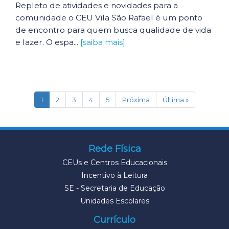
Repleto de atividades e novidades para a
comunidade o CEU Vila São Rafael é um ponto
de encontro para quem busca qualidade de vida
e lazer. O espa...
[saiba mais]
(current)
1
2
3
4
5
Próxima
Última »
Rede Física
CEUs e Centros Educacionais
Incentivo à Leitura
SE - Secretaria de Educação
Unidades Escolares
Currículo