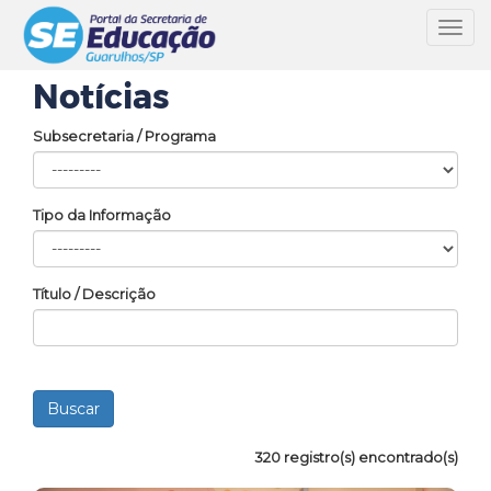
Toggl
navig
Notícias
Subsecretaria / Programa
Tipo da Informação
Título / Descrição
320 registro(s) encontrado(s)