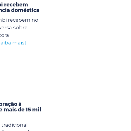
bi recebem
ência doméstica
mbi recebem no
ersa sobre
tora
saiba mais]
ebração à
 mais de 15 mil
tradicional