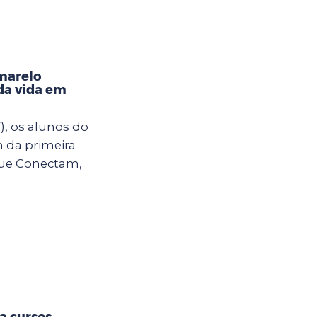
marelo
da vida em
), os alunos do
m da primeira
ue Conectam,
ra cursos