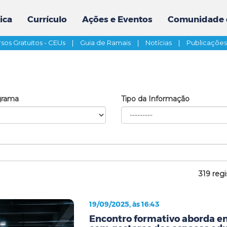
ica
Currículo
Ações e Eventos
Comunidade 
sos Gratuitos - CEUs
|
Guia de Ramais
|
Notícias
|
Publicaçõe
grama
Tipo da Informação
319 regi
19/09/2025, às 16:43
Encontro formativo aborda en