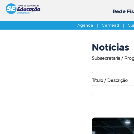
Rede Fís
Agenda
|
Cemead
|
Cur
Notícias
Subsecretaria / Pro
Título / Descrição