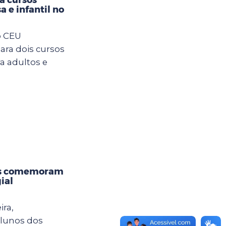
a e infantil no
o CEU
ara dois cursos
ra adultos e
os comemoram
ial
ira,
alunos dos