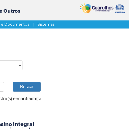
e Outros
s e Documentos
|
Sistemas
stro(s) encontrado(s)
sino integral