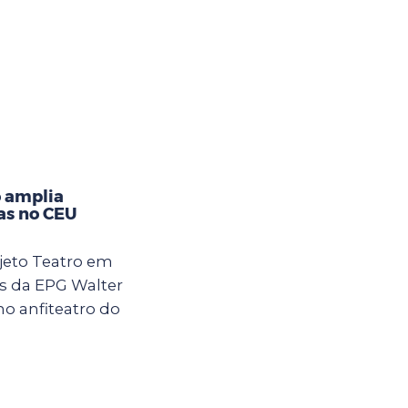
 amplia
ças no CEU
jeto Teatro em
s da EPG Walter
 no anfiteatro do