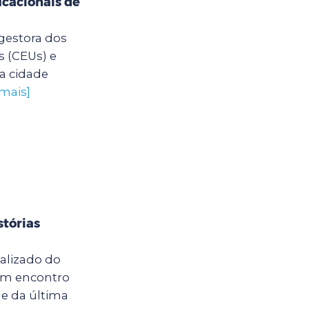
cacionais de
 gestora dos
s (CEUs) e
a cidade
 mais]
stórias
calizado do
um encontro
e da última