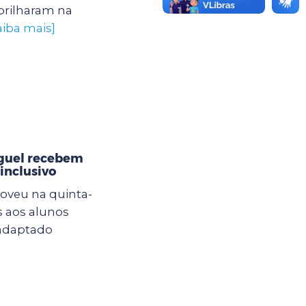
brilharam na
aiba mais]
iguel recebem
inclusivo
oveu na quinta-
s aos alunos
 adaptado