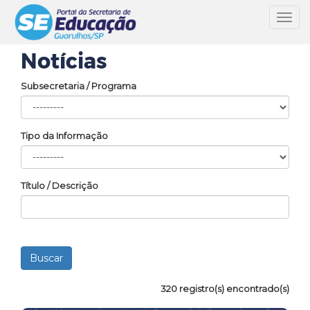
Toggl
navig
Notícias
Subsecretaria / Programa
Tipo da Informação
Título / Descrição
320 registro(s) encontrado(s)