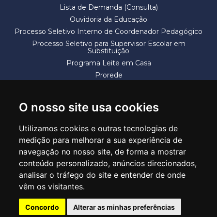
Lista de Demanda (Consulta)
Ouvidoria da Educação
Processo Seletivo Interno de Coordenador Pedagógico
Processo Seletivo para Supervisor Escolar em
Substituição
Programa Leite em Casa
Prorede
Solicitação de Vaga
Termos e Condições
O nosso site usa cookies
Utilizamos cookies e outras tecnologias de
medição para melhorar a sua experiência de
navegação no nosso site, de forma a mostrar
conteúdo personalizado, anúncios direcionados,
SECRETARIA DE EDUCAÇÃO
analisar o tráfego do site e entender de onde
Rua Claudino Barbosa, 313 - Macedo - Guarulhos/SP CEP 07113-040
vêm os visitantes.
Central de Atendimento: *55 11 2475-7300
Concordo
Alterar as minhas preferências