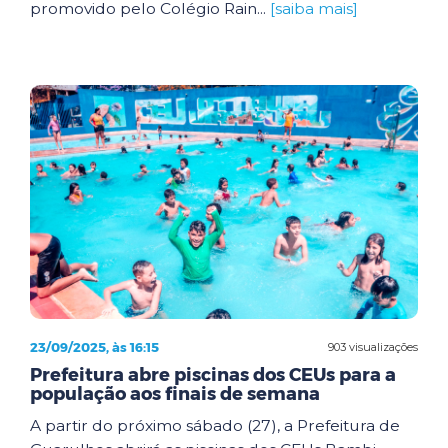
promovido pelo Colégio Rain...
[saiba mais]
23/09/2025, às 16:15
903 visualizações
Prefeitura abre piscinas dos CEUs para a
população aos finais de semana
A partir do próximo sábado (27), a Prefeitura de