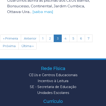
Guarulhos abrirá as piscinas dos CEUs Bambi,
Bonsucesso, Continental, Jardim Cumbica,
Ottawa-Uira...
[saiba mais]
(current)
« Primeira
Anterior
1
2
3
4
5
6
7
Próxima
Última »
Rede Física
CEUs e Centros Educacionais
Incentivo à Leitura
SE - Secretaria de Educação
Unidades Escolares
Currículo