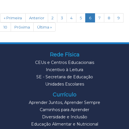
(current)
« Primeira
Anterior
2
3
4
5
6
7
8
9
10
Próxima
Última »
Rede Física
CEUs e Centros Educacionais
Incentivo à Leitura
SE - Secretaria de Educação
Unidades Escolares
Currículo
Aprender Juntos, Aprender Sempre
Caminhos para Aprender
Diversidade e Inclusão
Educação Alimentar e Nutricional