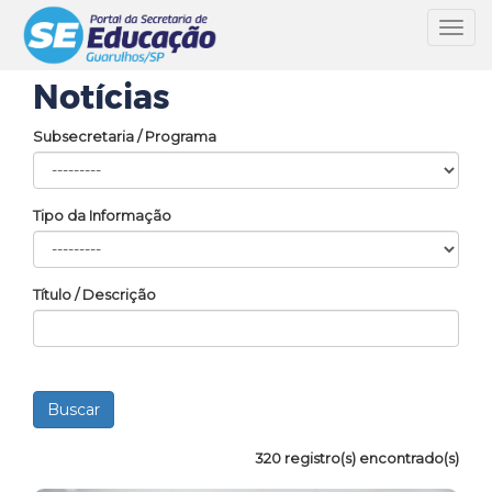
Toggl
navig
Notícias
Subsecretaria / Programa
Tipo da Informação
Título / Descrição
320 registro(s) encontrado(s)