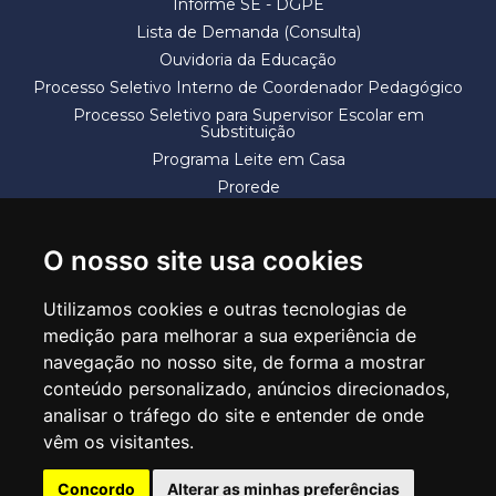
Informe SE - DGPE
Lista de Demanda (Consulta)
Ouvidoria da Educação
Processo Seletivo Interno de Coordenador Pedagógico
Processo Seletivo para Supervisor Escolar em
Substituição
Programa Leite em Casa
Prorede
Solicitação de Vaga
Termos e Condições
O nosso site usa cookies
Utilizamos cookies e outras tecnologias de
medição para melhorar a sua experiência de
navegação no nosso site, de forma a mostrar
conteúdo personalizado, anúncios direcionados,
SECRETARIA DE EDUCAÇÃO
analisar o tráfego do site e entender de onde
Rua Claudino Barbosa, 313 - Macedo - Guarulhos/SP CEP 07113-040
vêm os visitantes.
Central de Atendimento: *55 11 2475-7300
Concordo
Alterar as minhas preferências