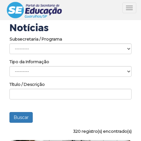
Toggl
navig
Notícias
Subsecretaria / Programa
Tipo da Informação
Título / Descrição
320 registro(s) encontrado(s)