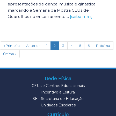
apresentações de dança, música e ginástica,
marcando a Semana da Mostra CEUs de
Guarulhos no encerramento ...
[saiba mais]
(current)
« Primeira
Anterior
1
2
3
4
5
6
Próxima
Última »
Rede Física
CEUs e Centros Educacionais
Incentivo à Leitura
SE - Secretaria de Educação
Unidades Escolares
Currículo