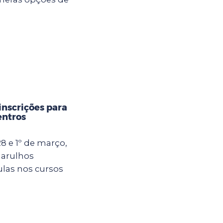
inscrições para
entros
8 e 1º de março,
uarulhos
ulas nos cursos