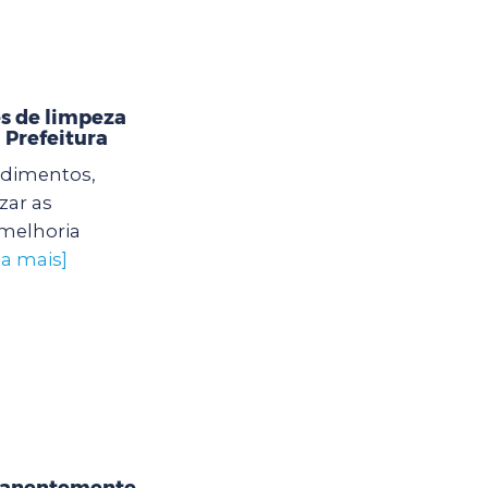
s de limpeza
 Prefeitura
edimentos,
zar as
 melhoria
ba mais]
rmanentemente