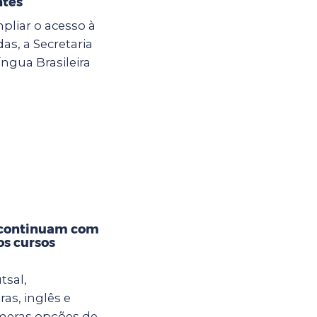
ntes
mpliar o acesso à
s, a Secretaria
ngua Brasileira
 continuam com
os cursos
tsal,
ras, inglês e
meras opções de