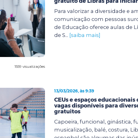
gratuito de Libras para inicia
Para valorizar a diversidade e a
comunicação com pessoas surda
de Educação oferece aulas de Lí
de S...
[saiba mais]
1559 visualizações
13/03/2026, às 9:39
CEUs e espaços educacionais
vagas disponíveis para divers
gratuitos
Capoeira, funcional, ginástica, fu
musicalização, balé, costura, Lib
espanhol são algumas das inú