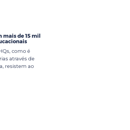
 mais de 15 mil
ucacionais
 HQs, como é
rias através de
, resistem ao