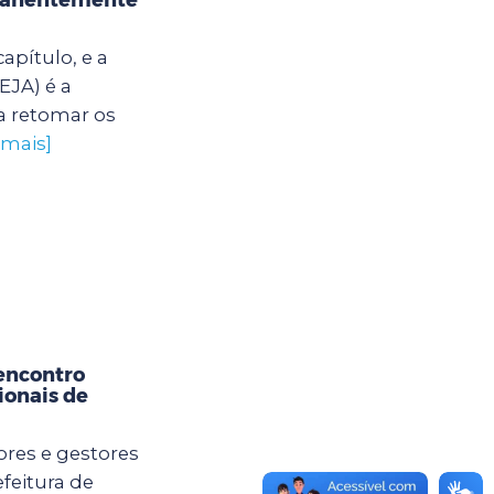
apítulo, e a
EJA) é a
a retomar os
 mais]
encontro
ionais de
ores e gestores
feitura de