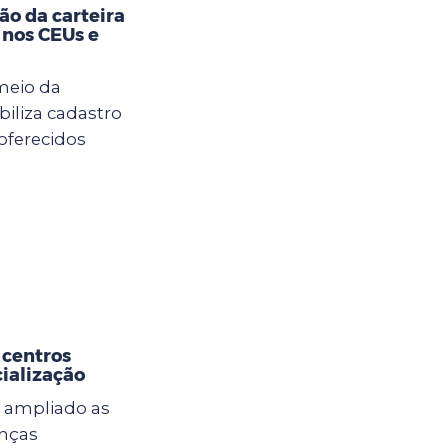
ão da carteira
 nos CEUs e
meio da
biliza cadastro
 oferecidos
 centros
cialização
 ampliado as
anças