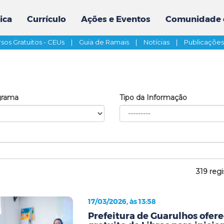
ica
Currículo
Ações e Eventos
Comunidade 
sos Gratuitos - CEUs
|
Guia de Ramais
|
Notícias
|
Publicaçõe
grama
Tipo da Informação
319 regi
17/03/2026, às 13:58
Prefeitura de Guarulhos ofere