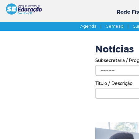
Rede Fís
Agenda
|
Cemead
|
Cur
Notícias
Subsecretaria / Pro
Título / Descrição